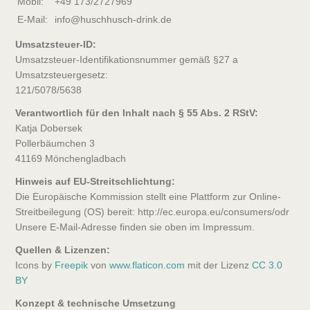
Mobil:
+49 173/2727969
E-Mail:
info@huschhusch-drink.de
Umsatzsteuer-ID:
Umsatzsteuer-Identifikationsnummer gemäß §27 a
Umsatzsteuergesetz:
121/5078/5638
Verantwortlich für den Inhalt nach § 55 Abs. 2 RStV:
Katja Dobersek
Pollerbäumchen 3
41169 Mönchengladbach
Hinweis auf EU-Streitschlichtung:
Die Europäische Kommission stellt eine Plattform zur Online-
Streitbeilegung (OS) bereit: http://ec.europa.eu/consumers/odr
Unsere E-Mail-Adresse finden sie oben im Impressum.
Quellen & Lizenzen:
Icons by
Freepik
von
www.flaticon.com
mit der Lizenz
CC 3.0
BY
Konzept & technische Umsetzung